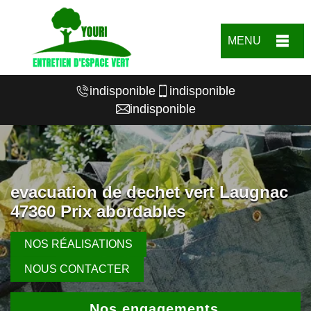
MENU
indisponible
indisponible
indisponible
evacuation de dechet vert Laugnac
47360 Prix abordables
NOS RÉALISATIONS
NOUS CONTACTER
Nos engagements