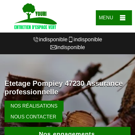
MENU
indisponible
indisponible
indisponible
Etetage Pompiey 47230 Assurance
professionnelle
NOS RÉALISATIONS
NOUS CONTACTER
Nos engagements