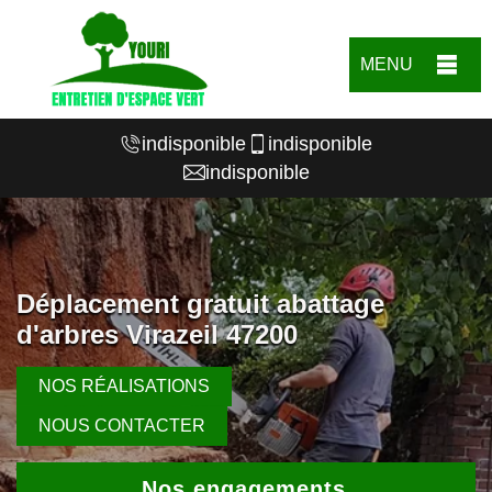
MENU
indisponible
indisponible
indisponible
Déplacement gratuit abattage
d'arbres Virazeil 47200
NOS RÉALISATIONS
NOUS CONTACTER
Nos engagements